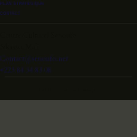
PLAN STRATÉGIQUE
CONTACT
Centre Culturel Senoufo
Sikasso, Mali
Contact@senoufo.net
+223 84 34 83 08
LAFTIC © Tout droit réservé.