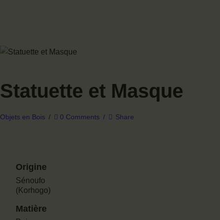
MUSÉE
BOUTIQUE
CONTACTS
Statuette et Masque
FAQS
Objets en Bois
0
Comments
Share
Origine
Sénoufo
(Korhogo)
Matière