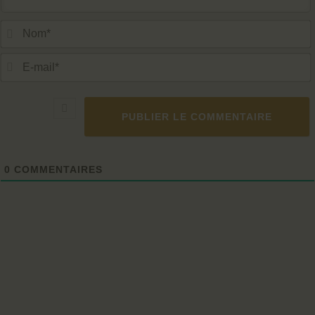
*
-
i
l
*
0
COMMENTAIRES