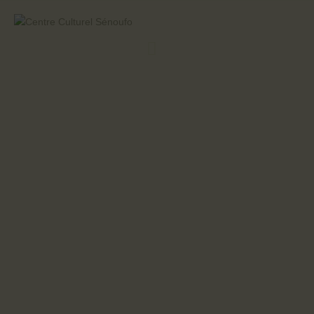
CENTRE CULTUREL SÉNOUFO SIKASSO
QUI SOMMES NOUS?
NOTRE ÉQUIPE
PRÉSENTATION DU
CENTRE
PLAN STRATEGIQUE
QUINQUENNAL
CULTURES GÉNÉRALES
BIBLIOTHÈQUE
MUSÉE
BOUTIQUE