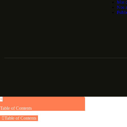
Mot d
Nos a
Publi
×
Table of Contents
Table of Contents