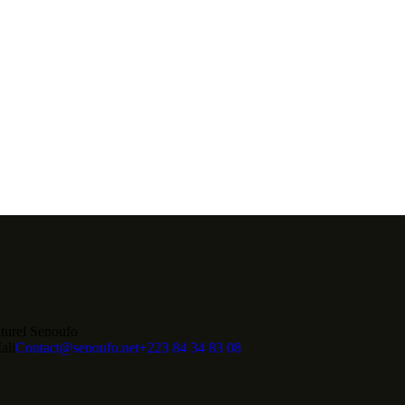
turel Senoufo
ali
Contact@senoufo.net
+223 84 34 83 08