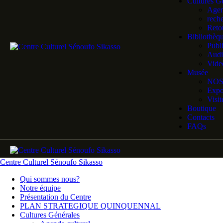
Cultures G
Agen
rech
Retou
Bibliothèq
Publ
Audi
Vide
Musée
NOS
Expo
Visi
Boutique
Contacts
FAQs
Centre Culturel Sénoufo Sikasso
Qui sommes nous?
Notre équipe
Présentation du Centre
PLAN STRATEGIQUE QUINQUENNAL
Cultures Générales