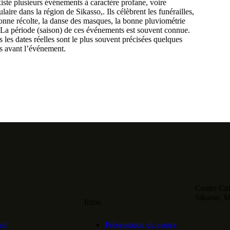
xiste plusieurs événements à caractère profane, voire
laire dans la région de Sikasso,. Ils célèbrent les funérailles,
onne récolte, la danse des masques, la bonne pluviométrie
 La période (saison) de ces événements est souvent connue.
 les dates réelles sont le plus souvent précisées quelques
s avant l’événement.
Centre Cul
Sikasso, M
Infos
il
Présentation du centre