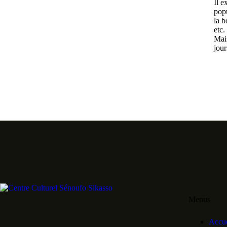
Il e
popu
la b
etc.
Mais
jour
Menus
Accue