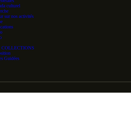
énérales
da culturel
erche
r sur nos activités
ue
ications
o
o
 COLLECTIONS
sition
tes Guidées