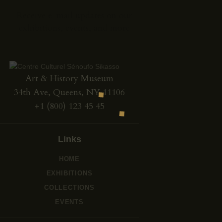
CONTACTS
Receive e-mail updates on our
FAQS
exhibitions, events, and more
Art & History Museum
34th Ave, Queens, NY 11106
+1 (800) 123 45 45
Links
HOME
EXHIBITIONS
COLLECTIONS
EVENTS