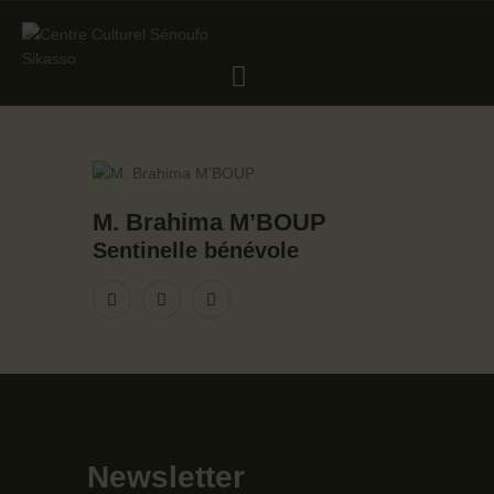
CENTRE CULTUREL SÉNOUFO SIKASSO
QUI SOMMES NOUS?
NOTRE ÉQUIPE
M. Brahima M’BOUP
PRÉSENTATION DU
Sentinelle bénévole
CENTRE
PLAN STRATEGIQUE
QUINQUENNAL
CULTURES GÉNÉRALES
BIBLIOTHÈQUE
MUSÉE
BOUTIQUE
Newsletter