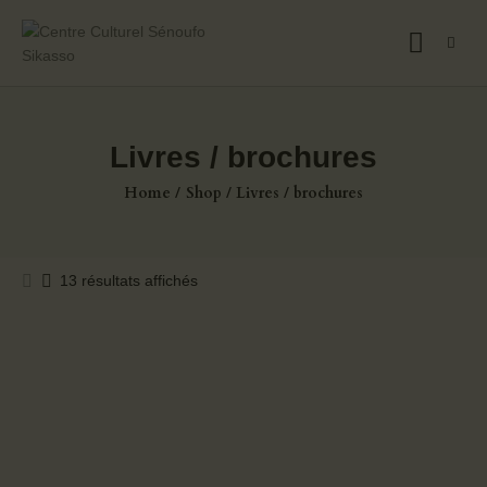
CENTRE CULTUREL SÉNOUFO SIKASSO
QUI SOMMES NOUS?
Livres / brochures
NOTRE ÉQUIPE
Home
Shop
Livres / brochures
PRÉSENTATION DU
CENTRE
13 résultats affichés
Trié
PLAN STRATEGIQUE
par
QUINQUENNAL
prix
CULTURES GÉNÉRALES
croissant
BIBLIOTHÈQUE
MUSÉE
BOUTIQUE