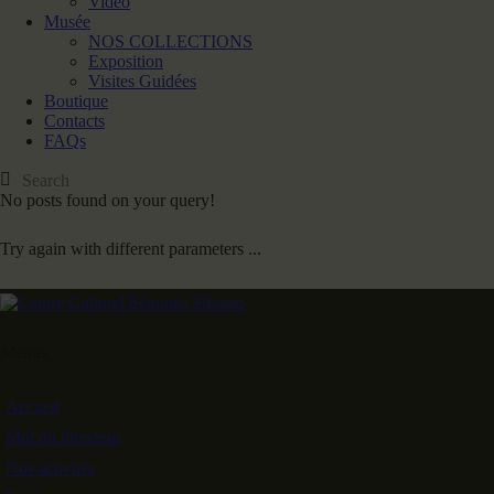
Video
Musée
NOS COLLECTIONS
Exposition
Visites Guidées
Boutique
Contacts
FAQs
No posts found on your query!
Try again with different parameters ...
Menus
Accueil
Mot du directeur
Nos activités