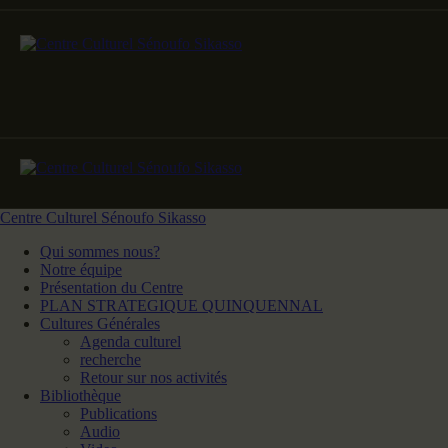
Centre Culturel Sénoufo Sikasso
Qui sommes nous?
Notre équipe
Présentation du Centre
PLAN STRATEGIQUE QUINQUENNAL
Cultures Générales
Agenda culturel
recherche
Retour sur nos activités
Bibliothèque
Publications
Audio