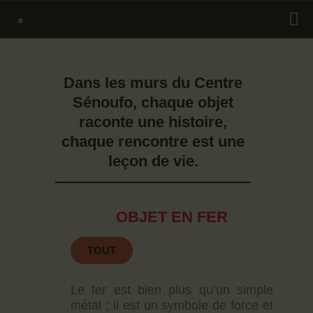
CENTRE CULTUREL SÉNOUFO SIKASSO
Dans les murs du Centre
QUI SOMMES NOUS?
Sénoufo, chaque objet
NOTRE ÉQUIPE
raconte une histoire,
chaque rencontre est une
PRÉSENTATION DU
leçon de vie.
CENTRE
PLAN STRATEGIQUE
QUINQUENNAL
OBJET EN FER
CULTURES GÉNÉRALES
BIBLIOTHÈQUE
TOUT
MUSÉE
Le fer est bien plus qu’un simple
BOUTIQUE
métal ; il est un symbole de force et